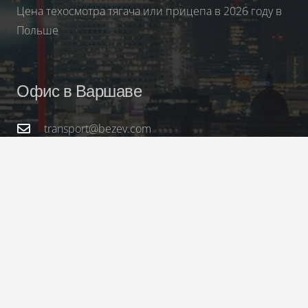
Цена техосмотра тягача или прицепа в 2026 году в
Польше
Офис в Варшаве
transport@bezev.com
+48 730-003-100
plac Europejski 2, bud. C, p.5/33 00-844 Warszawa
| Warsaw Spire
Главная
О нас
Контакт